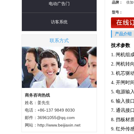
品牌：
倍加
电动广告门
型号：
访客系统
产品介绍
联系方式
技术参数
1. 闸机
2. 闸机转向
3. 机芯
4. 开闸时间
5. 电源输
商务咨询热线
6. 输入接
姓名：姜先生
电话：+86-137 9849 8030
7. 通讯接
邮件：36961055@qq.com
8. 挡板
网站：
http://www.beijiaxin.net
9. 红外