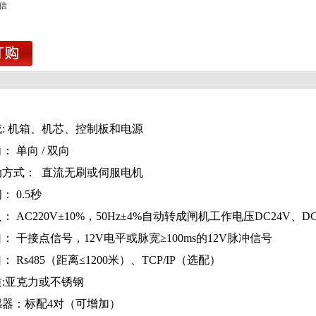
信
1
组成: 机箱、机芯、控制板和电源
： 单向 / 双向
驱动方式： 直流无刷
或伺服
电机
： 0.5秒
入： AC220V±10%，50Hz±4%自动转成闸机工作电压DC24V、DC
口： 干接点信号，12V电平或脉宽≥100ms的12V脉冲信号
口： Rs485（距离≤1200米）、TCP/IP（选配）
材质:亚克力或不锈钢
传感器：标配4对（可增加）