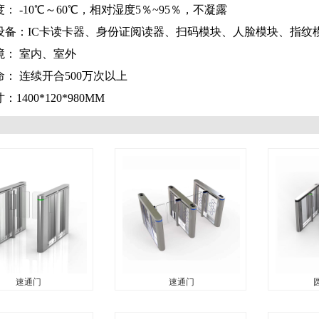
度： -10℃～60℃，相对湿度5％~95％，不凝露
接设备：IC卡读卡器、身份证阅读器、扫码模块、人脸模块、指
环境： 室内、室外
寿命： 连续开合
5
00万次以上
寸：
1400*120*980MM
速通门
速通门
速通门
速通门
圆