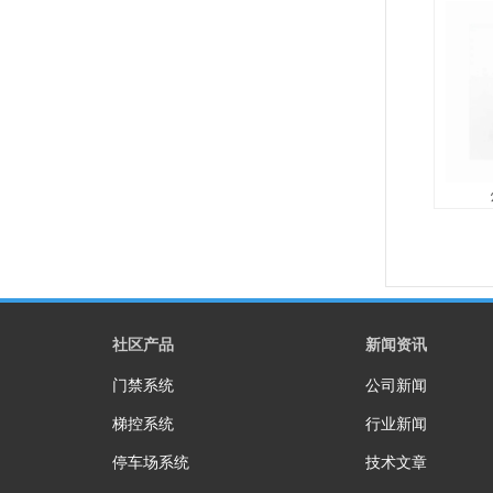
11.可
身份证
脸模块
备需定制
内、室外
开合300.
11.可
身份证
脸模块
备需定制
社区产品
新闻资讯
内、室外
门禁系统
公司新闻
开合300.
梯控系统
行业新闻
停车场系统
技术文章