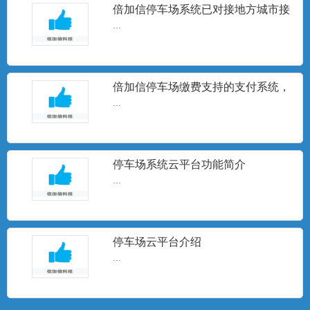
牌标签，粘贴在电动车挡...
倍加信停车场系统已对接地方城市接
口，上班停车场数据到交接
...
LCD车牌识别一体机10.1寸
◆显示屏输入电源：220VAC ◆10.1寸显示
倍加信停车场缴费支持的支付系统，
屏 ...
对接过的银行列表
...
4.3寸人脸识别机轻阅款
停车场系统云平台功能简介
支持双目活体检测 ·支持强逆光环境下人员
...
运动人脸追踪曝...
停车场云平台介绍
两轮电动车识别一体机
...
电动车读卡器设备已支持目前停车场行业
三大主流车牌识别相机（其...